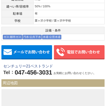
建ぺい率/容積率
50% / 100%
駐車場
有
学校
栗ヶ沢小学校 / 栗ヶ沢中学校
設備・条件
ガス:都市ガス
汚水:公共下水
水道:公営水道
メールでお問い合わせ
センチュリー21ベストランド
047-456-3031
：
Tel
お気軽にお問い合わせください。
周辺地図