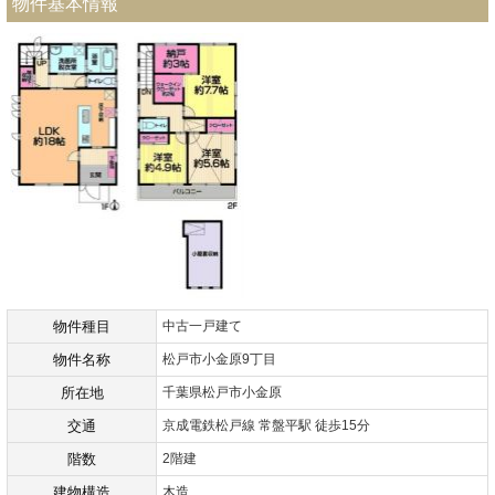
物件基本情報
物件種目
中古一戸建て
物件名称
松戸市小金原9丁目
所在地
千葉県松戸市小金原
交通
京成電鉄松戸線 常盤平駅 徒歩15分
階数
2階建
建物構造
木造