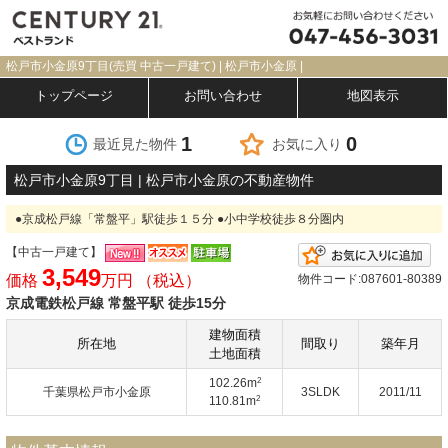
松戸市小金原9丁目(売買 中古一戸建て) | 松戸市小金原 |
トップページ
お問い合わせ
地図表示
1
0
最近見た物件
お気に入り
松戸市小金原9丁目 | 松戸市小金原の不動産物件
●京成松戸線「常盤平」駅徒歩１５分 ●小中学校徒歩８分圏内
【中古一戸建て】
お
3,549
価格
万円 （税込）
物件コード:087601-80389
京成電鉄松戸線 常盤平駅 徒歩15分
建物面積
所在地
間取り
築年月
土地面積
2
102.26m
千葉県松戸市小金原
3SLDK
2011/11
2
110.81m