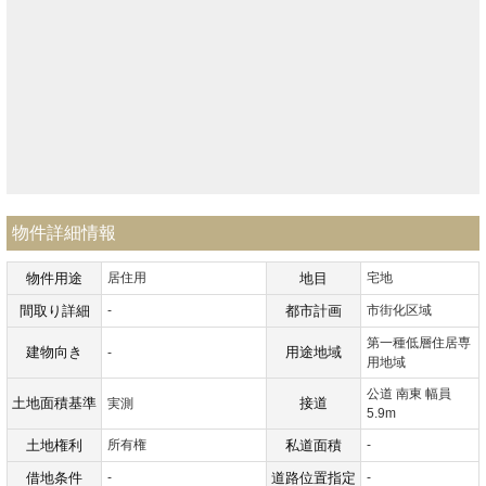
物件詳細情報
物件用途
居住用
地目
宅地
間取り詳細
-
都市計画
市街化区域
第一種低層住居専
建物向き
用途地域
-
用地域
公道 南東 幅員
土地面積基準
接道
実測
5.9m
土地権利
所有権
私道面積
-
借地条件
-
道路位置指定
-