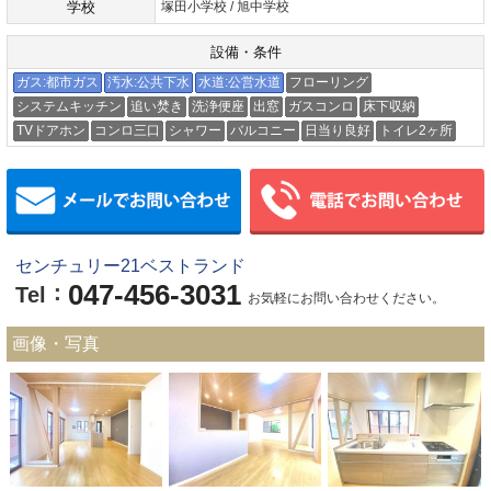
学校
塚田小学校 / 旭中学校
設備・条件
ガス:都市ガス
汚水:公共下水
水道:公営水道
フローリング
システムキッチン
追い焚き
洗浄便座
出窓
ガスコンロ
床下収納
TVドアホン
コンロ三口
シャワー
バルコニー
日当り良好
トイレ2ヶ所
メールでお問い合わせ
センチュリー21ベストランド
047-456-3031
：
Tel
お気軽にお問い合わせください。
画像・写真