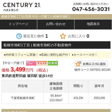
船橋市旭町1丁目(売買 中古一戸建て) | 船橋市旭町 |
トップページ
お問い合わせ
地図表示
1
0
最近見た物件
お気に入り
船橋市旭町1丁目 | 船橋市旭町の不動産物件
●内外装リフォーム実施！ ●収納に便利な納戸付！ ●カースペース付！
【中古一戸建て】
お
3,499
価格
万円 （税込）
物件コード:087601-80190
東武鉄道野田線 塚田駅 徒歩14分
建物面積
所在地
間取り
築年月
土地面積
2
95.84m
千葉県船橋市旭町
4SLDK
2001/06
2
103.00m