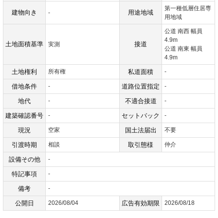
第一種低層住居専
建物向き
用途地域
-
用地域
公道 南西 幅員
4.9m
土地面積基準
接道
実測
公道 南東 幅員
4.9m
土地権利
所有権
私道面積
-
借地条件
-
道路位置指定
-
地代
-
不適合接道
-
建築確認番号
-
セットバック
-
現況
空家
国土法届出
不要
引渡時期
相談
取引態様
仲介
設備その他
-
特記事項
-
備考
-
公開日
2026/08/04
広告有効期限
2026/08/18