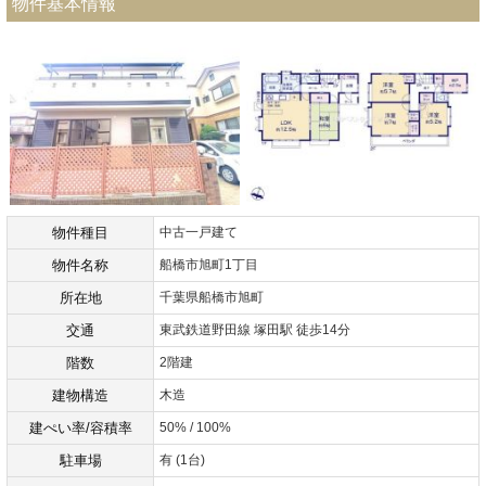
物件基本情報
物件種目
中古一戸建て
物件名称
船橋市旭町1丁目
所在地
千葉県船橋市旭町
交通
東武鉄道野田線 塚田駅 徒歩14分
階数
2階建
建物構造
木造
建ぺい率/容積率
50% / 100%
駐車場
有 (1台)