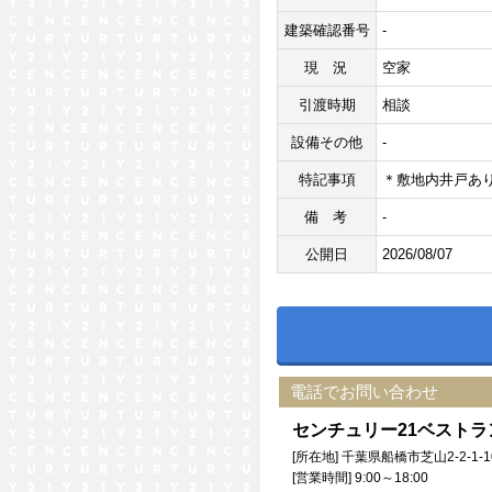
建築確認番号
-
現況
空家
引渡時期
相談
設備その他
-
特記事項
＊敷地内井戸あ
備考
-
公開日
2026/08/07
電話でお問い合わせ
センチュリー21ベスト
[所在地] 千葉県船橋市芝山2-2-1-1
[営業時間] 9:00～18:00