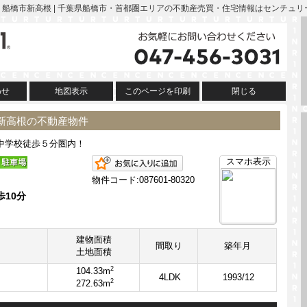
 | 船橋市新高根 | 千葉県船橋市・首都圏エリアの不動産売買・住宅情報はセンチュリ
わせ
地図表示
このページを印刷
閉じる
市新高根の不動産物件
小中学校徒歩５分圏内！
お気に入りに追加
スマホ表示
物件コード:087601-80320
歩10分
建物面積
間取り
築年月
土地面積
2
104.33m
4LDK
1993/12
2
272.63m