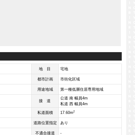
地目
宅地
都市計画
市街化区域
用途地域
第一種低層住居専用地域
公道 南 幅員4m
接道
私道 西 幅員4m
2
私道面積
17.60m
道路位置指定
あり
不適合接道
-