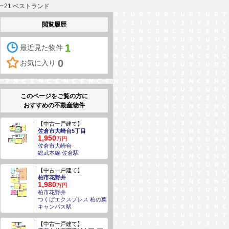
ー21 ベストランド
閲覧履歴
1
最近見た物件
0
お気に入り
このページをご覧の方に
おすすめの不動産物件
【中古一戸建て】
佐倉市大崎台5丁目
1,950
万円
佐倉市大崎台
総武本線 佐倉駅
【中古一戸建て】
柏市花野井
1,980
万円
柏市花野井
つくばエクスプレス 柏の葉
キャンパス駅
【中古一戸建て】