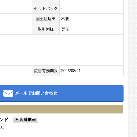
セットバック
-
国土法届出
不要
取引態様
専任
り
広告有効期限
2026/08/21
メール
ランド
01