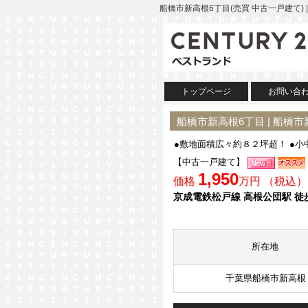
船橋市新高根6丁目(売買 中古一戸建て)
トップページ
お問い合
船橋市新高根6丁目 | 船橋
●敷地面積広々約８２坪超！ ●
【中古一戸建て】
1,950
価格
万円 （税込）
京成電鉄松戸線 高根公団駅 徒
所在地
千葉県船橋市新高根