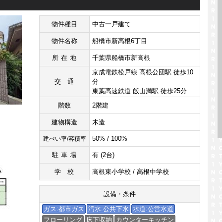
物件種目
中古一戸建て
物件名称
船橋市新高根6丁目
所在地
千葉県船橋市新高根
京成電鉄松戸線 高根公団駅 徒歩10
交通
分
東葉高速鉄道 飯山満駅 徒歩25分
階数
2階建
建物構造
木造
50% / 100%
建ぺい率/容積率
駐車場
有 (2台)
学校
高根東小学校 / 高根中学校
設備・条件
ガス:都市ガス
汚水:公共下水
水道:公営水道
フローリング
床下収納
カウンターキッチン