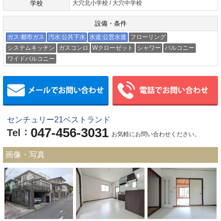
学校
大穴北小学校 / 大穴中学校
設備・条件
ガス:都市ガス
汚水:公共下水
水道:公営水道
フローリング
システムキッチン
ガスコンロ
Wクローゼット
シャワー
バルコニー
ワイドバルコニー
メールでお問い合わせ
センチュリー21ベストランド
047-456-3031
：
Tel
お気軽にお問い合わせください。
画像・写真