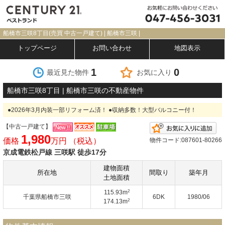
船橋市三咲8丁目(売買 中古一戸建て) | 船橋市三咲 |
トップページ
お問い合わせ
地図表示
1
0
最近見た物件
お気に入り
船橋市三咲8丁目 | 船橋市三咲の不動産物件
●2026年3月内装一部リフォーム済！ ●収納多数！大型バルコニー付！
【中古一戸建て】
お
1,980
価格
万円 （税込）
物件コード:087601-80266
京成電鉄松戸線 三咲駅 徒歩17分
建物面積
所在地
間取り
築年月
土地面積
2
115.93m
千葉県船橋市三咲
6DK
1980/06
2
174.13m