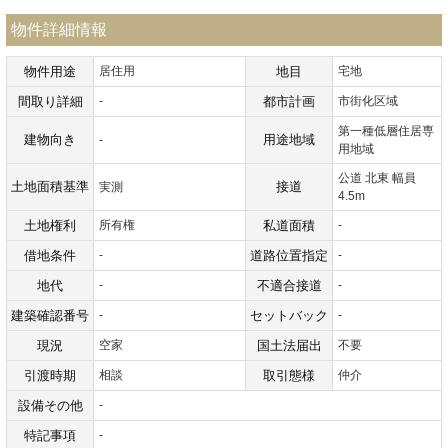
物件詳細情報
物件用途
居住用
地目
宅地
間取り詳細
-
都市計画
市街化区域
第一種低層住居専
建物向き
用途地域
-
用地域
公道 北東 幅員
土地面積基準
接道
実測
4.5m
土地権利
所有権
私道面積
-
借地条件
-
道路位置指定
-
地代
-
不適合接道
-
建築確認番号
-
セットバック
-
現況
空家
国土法届出
不要
引渡時期
相談
取引態様
仲介
設備その他
-
特記事項
-