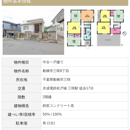
物件基本情報
物件種目
中古一戸建て
物件名称
船橋市三咲8丁目
所在地
千葉県船橋市三咲
交通
京成電鉄松戸線 三咲駅 徒歩17分
階数
2階建
建物構造
鉄筋コンクリート造
建ぺい率/容積率
50% / 100%
駐車場
有 (1台)