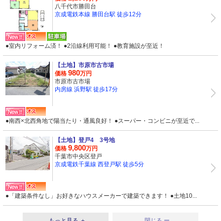
八千代市勝田台
京成電鉄本線 勝田台駅 徒歩12分
●室内リフォーム済！ ●2沿線利用可能！ ●教育施設が至近！
【土地】
市原市古市場
980
価格
万円
市原市古市場
内房線 浜野駅 徒歩17分
●南西×北西角地で陽当たり・通風良好！ ●スーパー・コンビニが至近で...
【土地】
登戸4 3号地
9,800
価格
万円
千葉市中央区登戸
京成電鉄千葉線 西登戸駅 徒歩5分
●「建築条件なし」お好きなハウスメーカーで建築できます！ ●土地10...
もっと見る ＋
閉じる ー