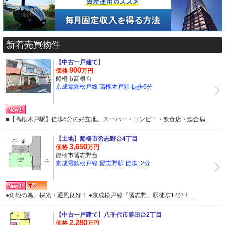
新着売買物件
【中古一戸建て】
900
価格
万円
船橋市高根台
京成電鉄松戸線 高根木戸駅 徒歩6分
■【高根木戸駅】徒歩6分の好立地。スーパー・コンビニ・飲食店・総合病...
【土地】
船橋市習志野台4丁目
3,650
価格
万円
船橋市習志野台
京成電鉄松戸線 習志野駅 徒歩12分
●角地の為、採光・通風良好！ ●京成松戸線「習志野」駅徒歩12分！ ...
【中古一戸建て】
八千代市勝田台2丁目
2,280
価格
万円