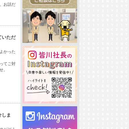
、お話だ
ていただ
よかった
ってご対
せ。
介しま