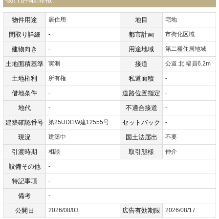
物件用途
居住用
地目
宅地
間取り詳細
-
都市計画
市街化区域
建物向き
-
用途地域
第二種住居地域
土地面積基準
実測
接道
公道 北 幅員6.2m
土地権利
所有権
私道面積
-
借地条件
-
道路位置指定
-
地代
-
不適合接道
-
建築確認番号
第25UDI1W建12555号
セットバック
-
現況
建築中
国土法届出
不要
引渡時期
相談
取引態様
仲介
設備その他
-
特記事項
-
備考
-
公開日
2026/08/03
広告有効期限
2026/08/17