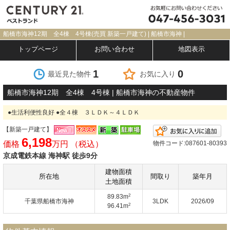
船橋市海神12期 全4棟 4号棟(売買 新築一戸建て) | 船橋市海神 |
トップページ
お問い合わせ
地図表示
1
0
最近見た物件
お気に入り
船橋市海神12期 全4棟 4号棟 | 船橋市海神の不動産物件
●生活利便性良好 ●全４棟 ３ＬＤＫ～４ＬＤＫ
【新築一戸建て】
お
6,198
価格
万円 （税込）
物件コード:087601-80393
京成電鉄本線 海神駅 徒歩9分
建物面積
所在地
間取り
築年月
土地面積
2
89.83m
千葉県船橋市海神
3LDK
2026/09
2
96.41m