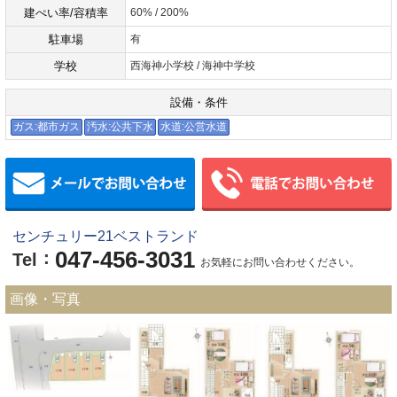
建ぺい率/容積率
60% / 200%
駐車場
有
学校
西海神小学校 / 海神中学校
設備・条件
ガス:都市ガス
汚水:公共下水
水道:公営水道
メールでお問い合わせ
センチュリー21ベストランド
047-456-3031
：
Tel
お気軽にお問い合わせください。
画像・写真