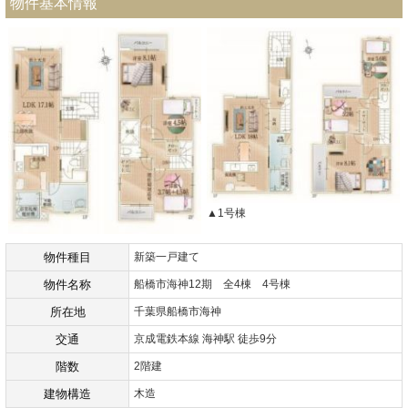
物件基本情報
▲1号棟
物件種目
新築一戸建て
物件名称
船橋市海神12期 全4棟 4号棟
所在地
千葉県船橋市海神
交通
京成電鉄本線 海神駅 徒歩9分
階数
2階建
建物構造
木造