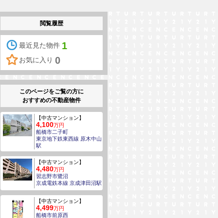
閲覧履歴
1
最近見た物件
0
お気に入り
このページをご覧の方に
おすすめの不動産物件
【中古マンション】
4,100
万円
船橋市二子町
東京地下鉄東西線 原木中山
駅
【中古マンション】
4,480
万円
習志野市鷺沼
京成電鉄本線 京成津田沼駅
【中古マンション】
4,499
万円
船橋市前原西