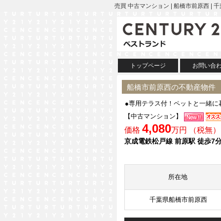
売買 中古マンション | 船橋市前原西 
トップページ
お問い合
船橋市前原西の不動産物件
●専用テラス付！ペットと一緒に
【中古マンション】
4,080
価格
万円 （税無）
京成電鉄松戸線 前原駅 徒歩7
所在地
千葉県船橋市前原西