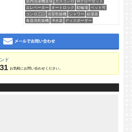
室内洗濯機置場
ガスコンロ
Wクローゼット
エレベーター
オートロック
駐輪場
ペット可
コンロ三口
浴室乾燥機
シャワー
給湯器
食器洗乾燥機
浄水器
ディスポーザー
メール
ランド
031
お気軽にお問い合わせください。