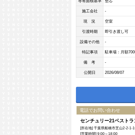
専有面積基準
壁芯
施工会社
-
現況
空室
引渡時期
即引き渡し可
設備その他
-
特記事項
駐車場：月額700
備考
-
公開日
2026/08/07
電話でお問い合わせ
センチュリー21ベスト
[所在地] 千葉県船橋市芝山2-2-1-1
[営業時間] 9:00～18:00