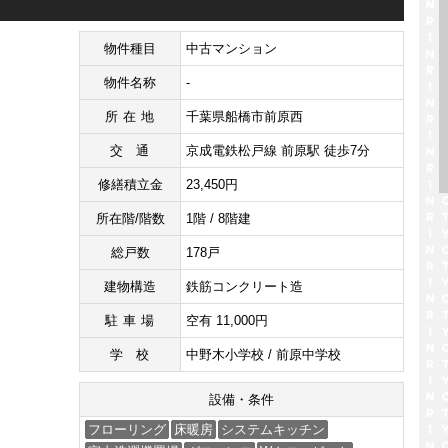
物件種目
中古マンション
物件名称
-
所在地
千葉県船橋市前原西
交通
京成電鉄松戸線 前原駅 徒歩7分
修繕積立金
23,450円
所在階/階数
1階 / 8階建
総戸数
178戸
建物構造
鉄筋コンクリート造
駐車場
空有 11,000円
学校
中野木小学校 / 前原中学校
設備・条件
フローリング
床暖房
システムキッチン