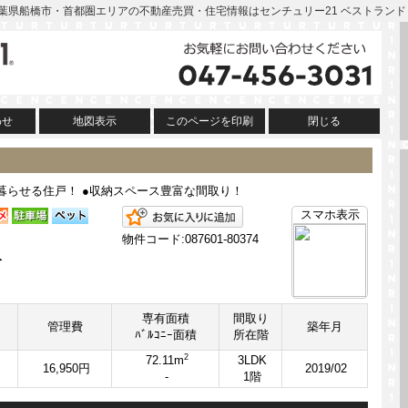
| 千葉県船橋市・首都圏エリアの不動産売買・住宅情報はセンチュリー21 ベストランド
わせ
地図表示
このページを印刷
閉じる
暮らせる住戸！ ●収納スペース豊富な間取り！
お気に入りに追加
スマホ表示
物件コード:087601-80374
分
専有面積
間取り
管理費
築年月
ﾊﾞﾙｺﾆｰ面積
所在階
2
72.11m
3LDK
16,950円
2019/02
-
1階