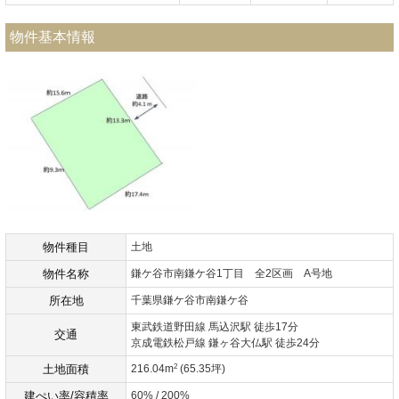
物件基本情報
物件種目
土地
物件名称
鎌ケ谷市南鎌ケ谷1丁目 全2区画 A号地
所在地
千葉県鎌ケ谷市南鎌ケ谷
東武鉄道野田線 馬込沢駅 徒歩17分
交通
京成電鉄松戸線 鎌ヶ谷大仏駅 徒歩24分
2
土地面積
216.04m
(65.35坪)
建ぺい率/容積率
60% / 200%