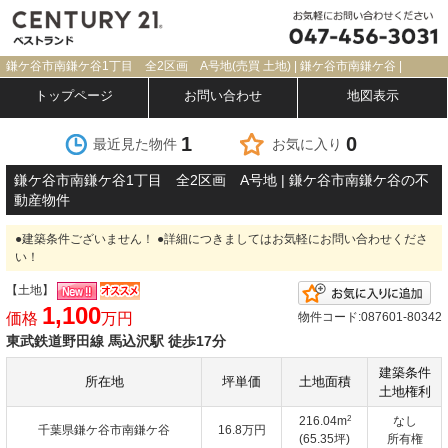
鎌ケ谷市南鎌ケ谷1丁目 全2区画 A号地(売買 土地) | 鎌ケ谷市南鎌ケ谷 |
トップページ
お問い合わせ
地図表示
1
0
最近見た物件
お気に入り
鎌ケ谷市南鎌ケ谷1丁目 全2区画 A号地 | 鎌ケ谷市南鎌ケ谷の不
動産物件
●建築条件ございません！ ●詳細につきましてはお気軽にお問い合わせくださ
い！
【土地】
お
1,100
価格
万円
物件コード:087601-80342
東武鉄道野田線 馬込沢駅 徒歩17分
建築条件
所在地
坪単価
土地面積
土地権利
2
216.04m
なし
千葉県鎌ケ谷市南鎌ケ谷
16.8万円
(65.35坪)
所有権