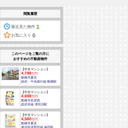
閲覧履歴
1
最近見た物件
0
お気に入り
このページをご覧の方に
おすすめの不動産物件
【中古マンション】
4,798
万円
船橋市夏見
総武・中央緩行線 船橋駅
【中古マンション】
4,698
万円
船橋市前原西
総武本線 津田沼駅
【中古マンション】
4,580
万円
船橋市夏見
東武鉄道野田線 塚田駅