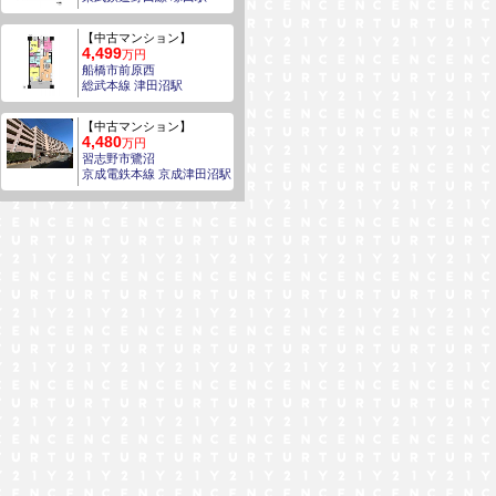
【中古マンション】
4,499
万円
船橋市前原西
総武本線 津田沼駅
【中古マンション】
4,480
万円
習志野市鷺沼
京成電鉄本線 京成津田沼駅
でお問い合わせ