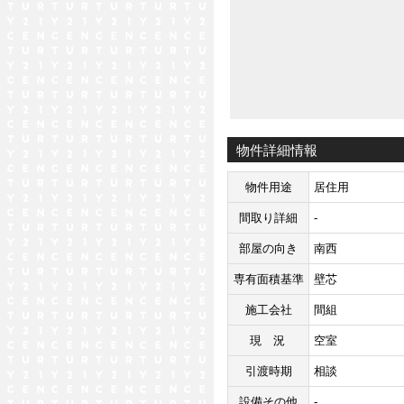
物件詳細情報
物件用途
居住用
間取り詳細
-
部屋の向き
南西
専有面積基準
壁芯
施工会社
間組
現況
空室
引渡時期
相談
設備その他
-