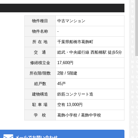
物件種目
中古マンション
物件名称
-
所在地
千葉県船橋市葛飾町
交通
総武・中央緩行線 西船橋駅 徒歩5分
修繕積立金
17,600円
所在階/階数
2階 / 5階建
総戸数
45戸
建物構造
鉄筋コンクリート造
駐車場
空有 13,000円
学校
葛飾小学校 / 葛飾中学校
メール