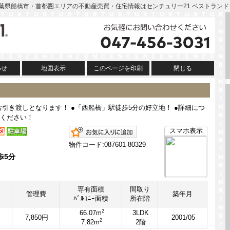
| 千葉県船橋市・首都圏エリアの不動産売買・住宅情報はセンチュリー21 ベストランド
わせ
地図表示
このページを印刷
閉じる
のお引き渡しとなります！ ●「西船橋」駅徒歩5分の好立地！ ●詳細につ
ください！
お気に入りに追加
スマホ表示
物件コード:087601-80329
歩5分
専有面積
間取り
管理費
築年月
ﾊﾞﾙｺﾆｰ面積
所在階
2
66.07m
3LDK
7,850円
2001/05
2
7.82m
2階