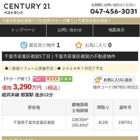
千葉市若葉区都賀5丁目(売買 中古一戸建て) | 千葉市若葉区都賀 |
トップページ
お問い合わせ
地図表示
1
0
最近見た物件
お気に入り
千葉市若葉区都賀5丁目 | 千葉市若葉区都賀の不動産物件
◆◇新規リフォーム実施予定◇◆ ２０２６年７月完了予定
【中古一戸建て】
お
3,290
価格
万円 （税込）
物件コード:087601-80312
総武本線 都賀駅 徒歩12分
建物面積
所在地
間取り
築年月
土地面積
2
138.50m
千葉県千葉市若葉区都賀
4LDK
1997/01
2
155.45m