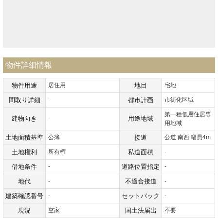
物件詳細情報
物件用途
居住用
地目
宅地
間取り詳細
-
都市計画
市街化区域
第一種低層住居専
建物向き
用途地域
-
用地域
土地面積基準
公簿
接道
公道 南西 幅員4m
土地権利
所有権
私道面積
-
借地条件
-
道路位置指定
-
地代
-
不適合接道
-
建築確認番号
-
セットバック
-
現況
空家
国土法届出
不要