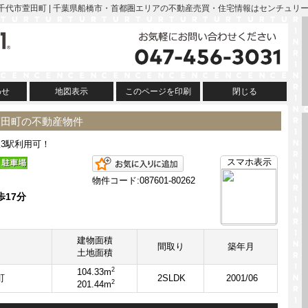
 八千代市萱田町 | 千葉県船橋市・首都圏エリアの不動産売買・住宅情報はセンチュリー
わせ
地図表示
このページを印刷
閉じる
萱田町の不動産物件
線3駅利用可！
お気に入りに追加
スマホ表示
物件コード:087601-80262
歩17分
建物面積
間取り
築年月
土地面積
2
104.33m
町
2SLDK
2001/06
2
201.44m