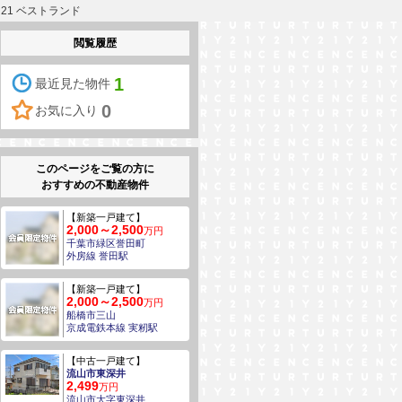
21 ベストランド
閲覧履歴
1
最近見た物件
0
お気に入り
このページをご覧の方に
おすすめの不動産物件
【新築一戸建て】
2,000～2,500
万円
千葉市緑区誉田町
外房線 誉田駅
【新築一戸建て】
2,000～2,500
万円
船橋市三山
京成電鉄本線 実籾駅
【中古一戸建て】
流山市東深井
2,499
万円
流山市大字東深井