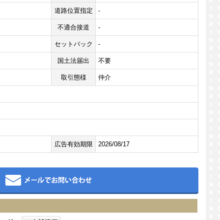
道路位置指定
-
不適合接道
-
セットバック
-
国土法届出
不要
取引態様
仲介
広告有効期限
2026/08/17
メール