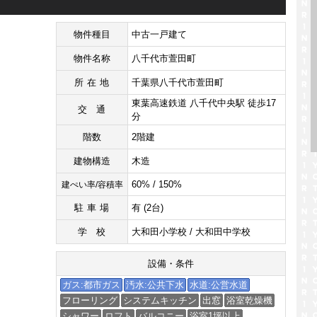
物件種目
中古一戸建て
物件名称
八千代市萱田町
所在地
千葉県八千代市萱田町
東葉高速鉄道 八千代中央駅 徒歩17
交通
分
階数
2階建
建物構造
木造
60% / 150%
建ぺい率/容積率
駐車場
有 (2台)
学校
大和田小学校 / 大和田中学校
設備・条件
ガス:都市ガス
汚水:公共下水
水道:公営水道
フローリング
システムキッチン
出窓
浴室乾燥機
シャワー
ロフト
バルコニー
浴室1坪以上