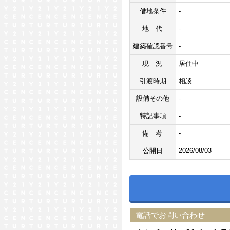
借地条件
-
地代
-
建築確認番号
-
現況
居住中
引渡時期
相談
設備その他
-
特記事項
-
備考
-
公開日
2026/08/03
電話でお問い合わせ