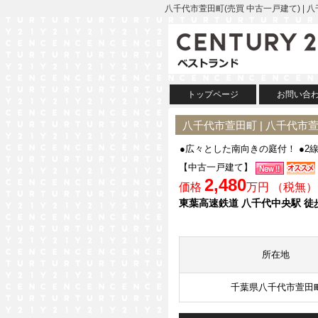
八千代市萱田町(売買 中古一戸建て) |
トップページ
お問い合
八千代市萱田町 | 八千代市
●広々とした南向きの庭付！ ●2
【中古一戸建て】
2,480
価格
万円 （税無）
東葉高速鉄道 八千代中央駅 徒
所在地
千葉県八千代市萱田