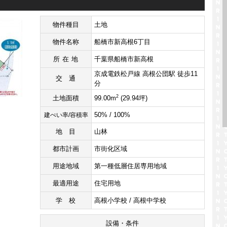
物件種目
土地
物件名称
船橋市新高根6丁目
所在地
千葉県船橋市新高根
京成電鉄松戸線 高根公団駅 徒歩11
交通
分
2
土地面積
99.00m
(29.94坪)
50% / 100%
建ぺい率/容積率
地目
山林
都市計画
市街化区域
用途地域
第一種低層住居専用地域
最適用途
住宅用地
学校
高根小学校 / 高根中学校
設備・条件