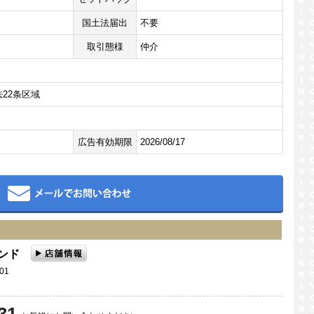
国土法届出
不要
取引態様
仲介
22条区域
広告有効期限
2026/08/17
メール
ランド
01