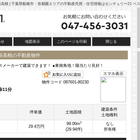
橋市新高根 | 千葉県船橋市・首都圏エリアの不動産売買・住宅情報はセンチュリー21 ベ
わせ
地図表示
このページを印刷
閉じる
市新高根の不動産物件
スメーカーで建築できます！ ●東南角地！陽当たり良好！
お気に入りに追加
スマホ表示
物件コード:087601-80230
歩11分
建築条件
坪単価
土地面積
土地権利
2
99.00m
なし
29.4万円
(29.94坪)
所有権