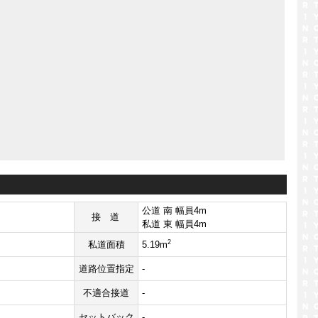
公道 南 幅員4m
接道
私道 東 幅員4m
2
私道面積
5.19m
道路位置指定
-
不適合接道
-
セットバック
-