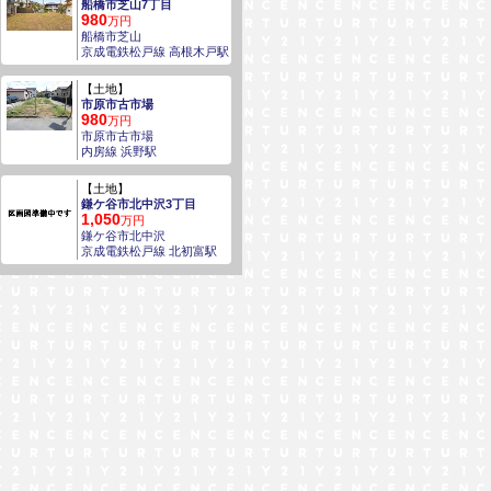
船橋市芝山7丁目
980
万円
船橋市芝山
京成電鉄松戸線 高根木戸駅
【土地】
市原市古市場
980
万円
市原市古市場
内房線 浜野駅
【土地】
鎌ケ谷市北中沢3丁目
1,050
万円
鎌ケ谷市北中沢
京成電鉄松戸線 北初富駅