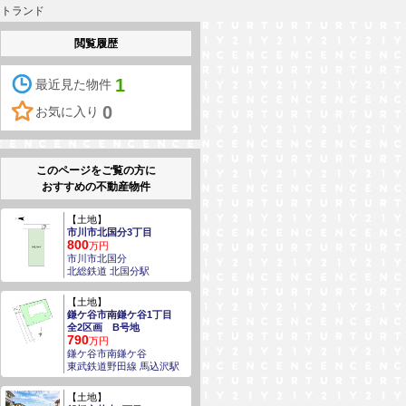
ストランド
閲覧履歴
1
最近見た物件
0
お気に入り
このページをご覧の方に
おすすめの不動産物件
【土地】
市川市北国分3丁目
800
万円
市川市北国分
北総鉄道 北国分駅
【土地】
鎌ケ谷市南鎌ケ谷1丁目
全2区画 B号地
790
万円
鎌ケ谷市南鎌ケ谷
東武鉄道野田線 馬込沢駅
【土地】