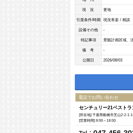
現況
更地
引渡条件/時期
現況有姿 / 相談
設備その他
-
特記事項
景観計画区域、法
備考
-
公開日
2026/08/03
電話でお問い合わせ
センチュリー21ベスト
[所在地] 千葉県船橋市芝山2-2-1-1
[営業時間] 9:00～18:00
：