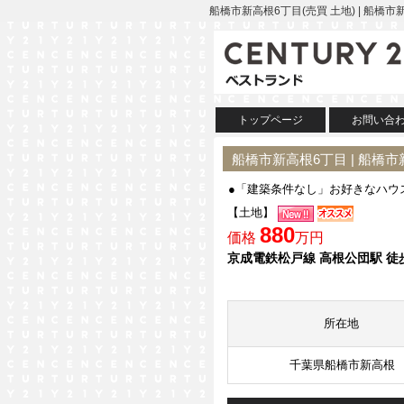
船橋市新高根6丁目(売買 土地) | 船
トップページ
お問い合
船橋市新高根6丁目 | 船橋
●「建築条件なし」お好きなハウ
【土地】
880
価格
万円
京成電鉄松戸線 高根公団駅 徒
所在地
千葉県船橋市新高根